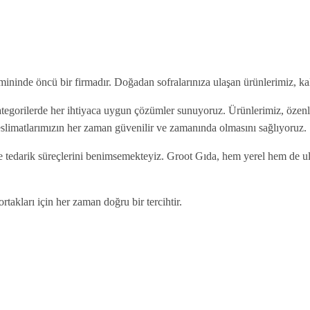
emininde öncü bir firmadır. Doğadan sofralarınıza ulaşan ürünlerimiz, k
egorilerde her ihtiyaca uygun çözümler sunuyoruz. Ürünlerimiz, özenle s
 teslimatlarımızın her zaman güvenilir ve zamanında olmasını sağlıyoruz.
m ve tedarik süreçlerini benimsemekteyiz. Groot Gıda, hem yerel hem de u
rtakları için her zaman doğru bir tercihtir.