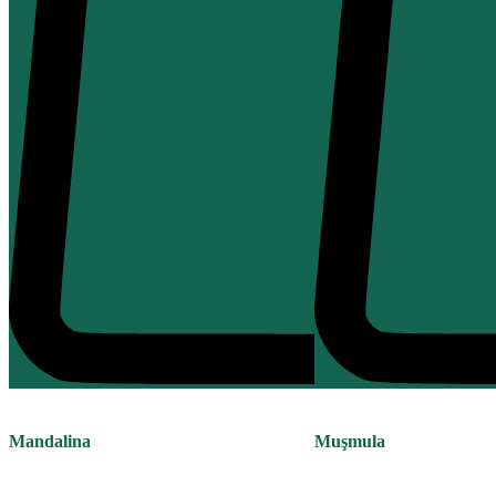
Mandalina
Muşmula