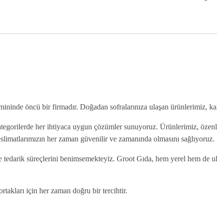
emininde öncü bir firmadır. Doğadan sofralarınıza ulaşan ürünlerimiz, k
egorilerde her ihtiyaca uygun çözümler sunuyoruz. Ürünlerimiz, özenle s
 teslimatlarımızın her zaman güvenilir ve zamanında olmasını sağlıyoruz.
m ve tedarik süreçlerini benimsemekteyiz. Groot Gıda, hem yerel hem de u
rtakları için her zaman doğru bir tercihtir.