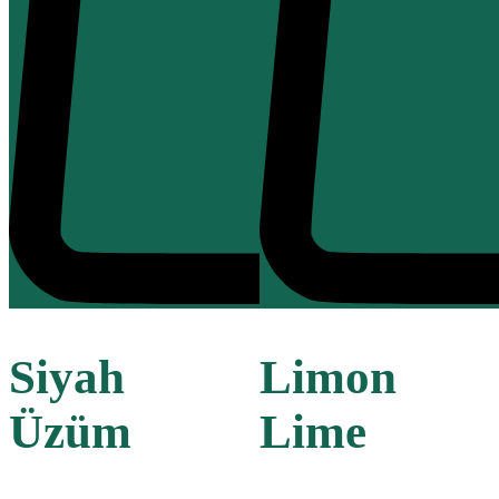
Siyah
Limon
Üzüm
Lime