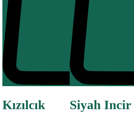
Kızılcık
Siyah Incir