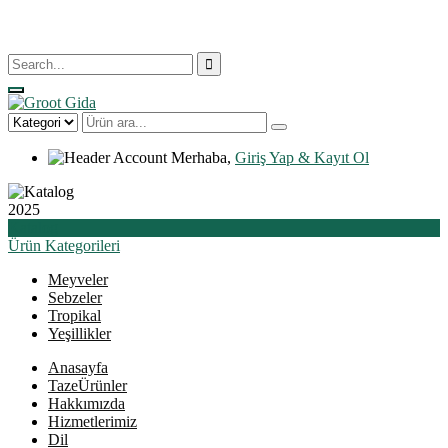
Merhaba,
Giriş Yap & Kayıt Ol
2025
Katalog
Ürün
Kategorileri
Meyveler
Sebzeler
Tropikal
Yeşillikler
Anasayfa
Taze
Ürünler
Hakkımızda
Hizmetlerimiz
Dil