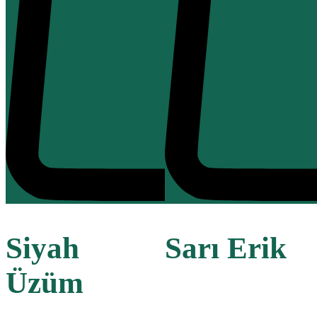
Siyah
Sarı Erik
Üzüm