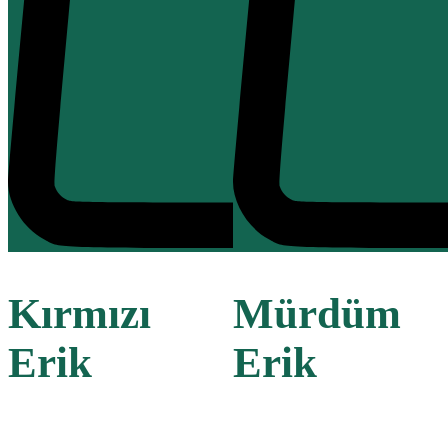
Kırmızı
Mürdüm
Erik
Erik